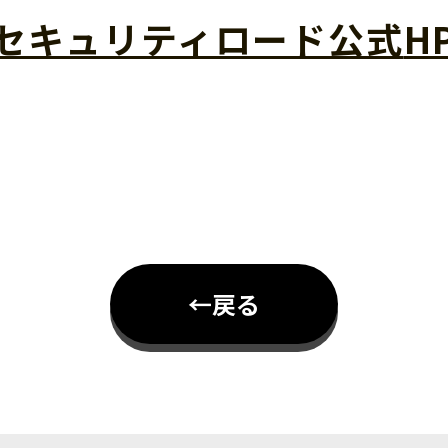
セキュリティロード公式
H
←戻る