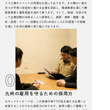
フラ工事やイベントの円滑化を図っております。また障がい者の
方々が平等に安定的に働ける企業を目指し、関連事業を通じて障
害者教育と雇用促進を高めて参ります。そして、地域・社会があ
って企業活動が出来ることに感謝をし、貧困・教育・健康・福
祉・技術・クリーン活動などSDGsを柱としたESG経営への挑戦
を通して社会の課題に取り組んでおります。
04
九州の雇用を守るための採用力
セキュリティロードは、この宮崎の地で700名を越える企業へと
成長することができた採用力があります。採用に関して蓄積して