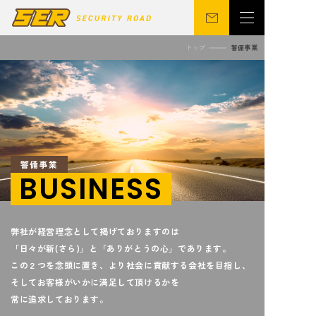
トップ
警備事業
会社概要
警備事業
関連事業
営業所
ニュース
サステナビリティ
警備事業
CSR
シニア向け
BUSINESS
弊社が経営理念として掲げておりますのは
採用情報
お問い合わせ
「日々が新(さら)」と「ありがとうの心」であります。
この２つを念頭に置き、より社会に貢献する会社を目指し、
そしてお客様がいかに満足して頂けるかを
常に追求しております。