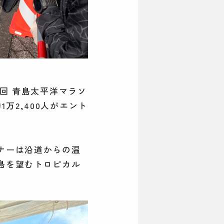
9回 青島太平洋マラソ
万2,400人がエント
ナーは沿道からの温
島を望むトロピカル