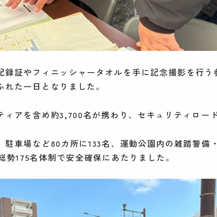
記録証やフィニッシャータオルを手に記念撮影を行う
ふれた一日となりました。
ティアを含め約3,700名が携わり、セキュリティロー
駐車場など80カ所に133名、運動公園内の雑踏警備
総勢175名体制で安全確保にあたりました。