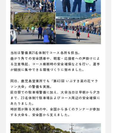
当社は警備員21名体制でコース各所を担当。
曲がり角での安全誘導や、観客・応援者への声掛けによ
る注意喚起、コース横断時の安全確保などを行い、選手
が競技に集中できる環境づくりに努めました。
同日、鹿児島営業所でも「第43回 いぶすき菜の花マラ
ソン大会」の警備を実施。
前日祭での駐車場警備に加え、大会当日は早朝から夕方
まで、23名体制で駐車場およびコース周辺の安全確保に
あたりました。
時折雨が降る天候の中、全国から多くのランナーが参加
する大会を、安全面から支えました。