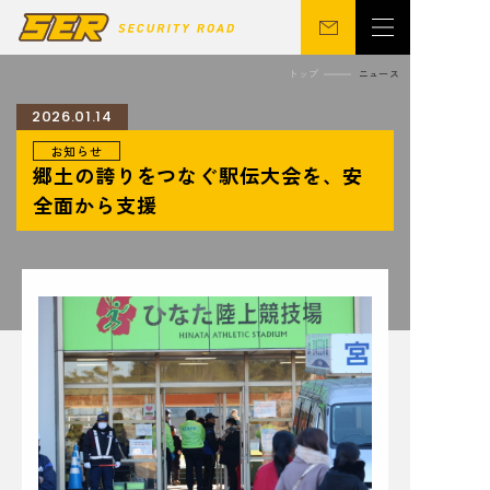
トップ
ニュース
2026.01.14
お知らせ
会社概要
警備事業
郷土の誇りをつなぐ駅伝大会を、安
関連事業
営業所
全面から支援
ニュース
サステナビリティ
CSR
シニア向け
採用情報
お問い合わせ