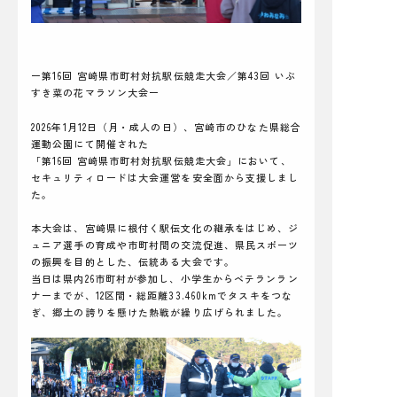
ー第16回 宮崎県市町村対抗駅伝競走大会／第43回 いぶ
すき菜の花マラソン大会ー
2026年1月12日（月・成人の日）、宮崎市のひなた県総合
運動公園にて開催された
「第16回 宮崎県市町村対抗駅伝競走大会」において、
セキュリティロードは大会運営を安全面から支援しまし
た。
本大会は、宮崎県に根付く駅伝文化の継承をはじめ、ジ
ュニア選手の育成や市町村間の交流促進、県民スポーツ
の振興を目的とした、伝統ある大会です。
当日は県内26市町村が参加し、小学生からベテランラン
ナーまでが、12区間・総距離33.460kmでタスキをつな
ぎ、郷土の誇りを懸けた熱戦が繰り広げられました。