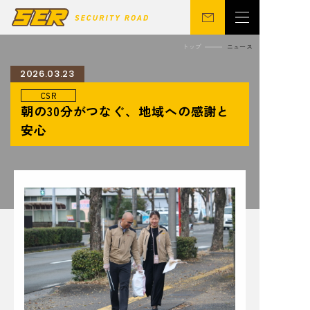
トップ
ニュース
2026.03.23
CSR
会社概要
警備事業
朝の30分がつなぐ、地域への感謝と
関連事業
営業所
安心
ニュース
サステナビリティ
CSR
シニア向け
採用情報
お問い合わせ