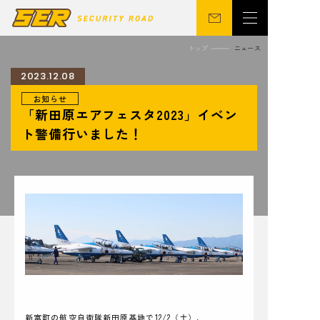
トップ
ニュース
2023.12.08
お知らせ
会社概要
警備事業
「新田原エアフェスタ2023」イベン
関連事業
営業所
ト警備行いました！
ニュース
サステナビリティ
CSR
シニア向け
採用情報
お問い合わせ
新富町の航空自衛隊新田原基地で12/2（土）、