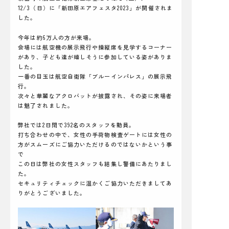
12/3（日）に「新田原エアフェスタ2023」が開催されま
した。
今年は約6万人の方が来場。
会場には航空機の展示飛行や操縦席を見学するコーナー
があり、子ども達が嬉しそうに参加している姿がありま
した。
一番の目玉は航空自衛隊「ブルーインパレス」の展示飛
行。
次々と華麗なアクロバットが披露され、その姿に来場者
は魅了されました。
弊社では2日間で392名のスタッフを動員。
打ち合わせの中で、女性の手荷物検査ゲートには女性の
方がスムーズにご協力いただけるのではないかという事
で
この日は弊社の女性スタッフも結集し警備にあたりまし
た。
セキュリティチェックに温かくご協力いただきましてあ
りがとうございました。