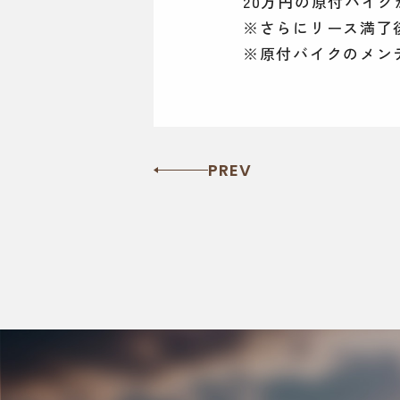
20万円の原付バイク
※さらにリース満了
※原付バイクのメン
PREV