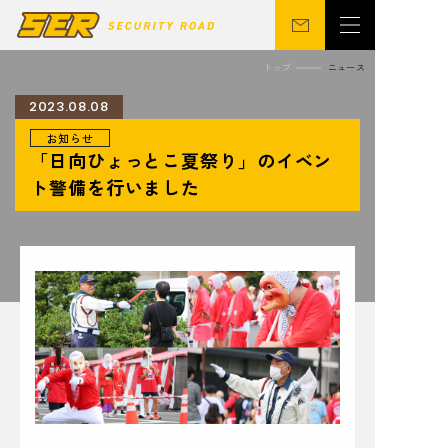
トップ
ニュース
2023.08.08
お知らせ
会社概要
警備事業
「日向ひょっとこ夏祭り」のイベン
関連事業
営業所
ト警備を行いました
ニュース
サステナビリティ
CSR
シニア向け
採用情報
お問い合わせ