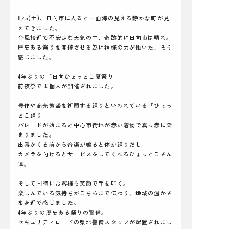
8/5(土)、日向市に入ると一面海の見える静かな町が見
えてきました。
台風接近で不安定な天気の中、奇跡的に日向市は晴れ。
歴史ある祭りを開催させる為に神様の力が働いた、そう
感じました。
4年ぶりの「日向ひょっとこ夏祭り」
前夜祭では個人が開催されました。
豊作や商売繁盛を祈願する踊りといわれている「ひょっ
とこ踊り」
パレードが始まると中心市街地が赤い着物で真っ赤に染
まりました。
出番がくる前から音楽が鳴ると体が踊りだし
カメラを向けるとサービスをしてくれるひょっとこさん
達。
そして同時にお客様も笑顔で手を叩く。
楽しんでいる気持ちがこちらまで伝わり、地域の温かさ
を身近で感じました。
4年ぶりの歴史ある祭りの警備。
セキュリティロードの県北警備スタッフが配置されまし