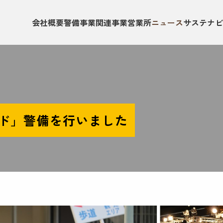
会社概要
警備事業
関連事業
営業所
ニュース
サステナビ
ド」警備を行いました