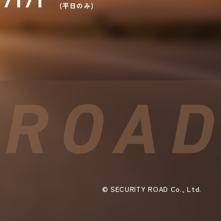
7171
(平日のみ)
©︎ SECURITY ROAD Co., Ltd.