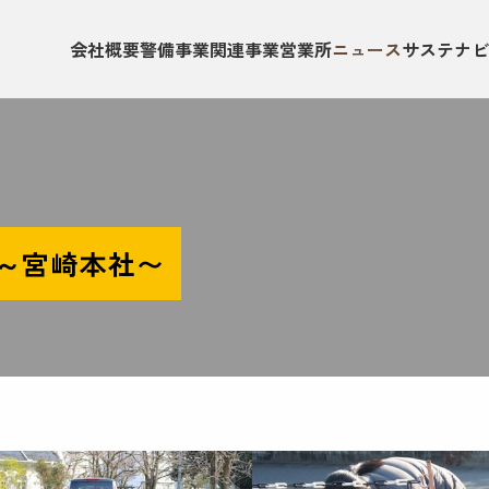
会社概要
警備事業
関連事業
営業所
ニュース
サステナビ
 ～宮崎本社〜