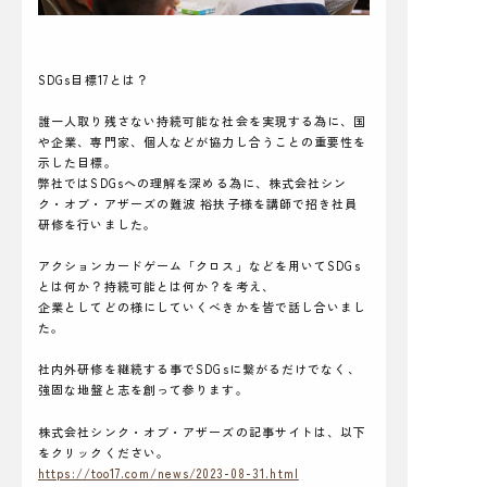
SDGs目標17とは？
誰一人取り残さない持続可能な社会を実現する為に、国
や企業、専門家、個人などが協力し合うことの重要性を
示した目標。
弊社ではSDGsへの理解を深める為に、株式会社シン
ク・オブ・アザーズの難波 裕扶子様を講師で招き社員
研修を行いました。
アクションカードゲーム「クロス」などを用いてSDGs
とは何か？持続可能とは何か？を考え、
企業としてどの様にしていくべきかを皆で話し合いまし
た。
社内外研修を継続する事でSDGsに繋がるだけでなく、
強固な地盤と志を創って参ります。
株式会社シンク・オブ・アザーズの記事サイトは、以下
をクリックください。
https://too17.com/news/2023-08-31.html