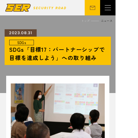
トップ
ニュース
2023.08.31
SDGs
会社概要
警備事業
SDGs「目標17：パートナーシップで
関連事業
営業所
目標を達成しよう」への取り組み
ニュース
サステナビリティ
CSR
シニア向け
採用情報
お問い合わせ