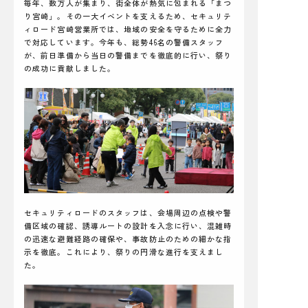
毎年、数万人が集まり、街全体が熱気に包まれる「まつ
り宮崎」。その一大イベントを支えるため、セキュリテ
ィロード宮崎営業所では、地域の安全を守るために全力
で対応しています。今年も、総勢46名の警備スタッフ
が、前日準備から当日の警備までを徹底的に行い、祭り
の成功に貢献しました。
セキュリティロードのスタッフは、会場周辺の点検や警
備区域の確認、誘導ルートの設計を入念に行い、混雑時
の迅速な避難経路の確保や、事故防止のための細かな指
示を徹底。これにより、祭りの円滑な進行を支えまし
た。