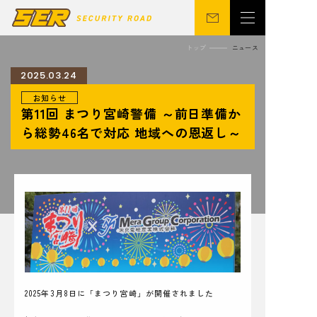
トップ
ニュース
2025.03.24
お知らせ
会社概要
警備事業
第11回 まつり宮崎警備 ～前日準備か
関連事業
営業所
ら総勢46名で対応 地域への恩返し～
ニュース
サステナビリティ
CSR
シニア向け
採用情報
お問い合わせ
2025年3月8日に「まつり宮崎」が開催されました