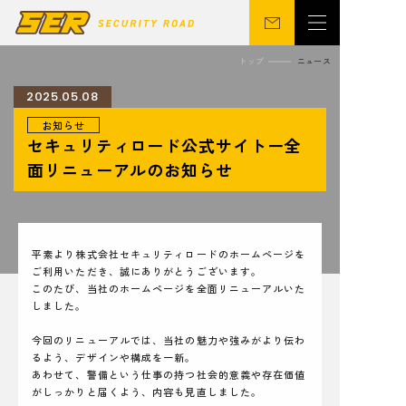
トップ
ニュース
2025.05.08
お知らせ
会社概要
警備事業
セキュリティロード公式サイトー全
関連事業
営業所
面リニューアルのお知らせ
ニュース
サステナビリティ
CSR
シニア向け
平素より株式会社セキュリティロードのホームページを
ご利用いただき、誠にありがとうございます。
このたび、当社のホームページを全面リニューアルいた
しました。
採用情報
お問い合わせ
今回のリニューアルでは、当社の魅力や強みがより伝わ
るよう、デザインや構成を一新。
あわせて、警備という仕事の持つ社会的意義や存在価値
がしっかりと届くよう、内容も見直しました。