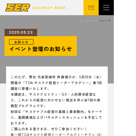
トップ
ニュース
2025.05.23
お知らせ
会社概要
警備事業
イベント登壇のお知らせ
関連事業
営業所
ニュース
サステナビリティ
CSR
シニア向け
このたび、弊社 代表取締役 齊藤慎介が、5月28日（水）
開催の「TOA サステナ経営リーダーアカデミー」第1回
講座に登壇いたします。
本講座は、サステナビリティ・GX・人的資本経営な
ど、これからの経営に欠かせない視点を学ぶ全7回の実
採用情報
お問い合わせ
践型プログラムです。
初回は「サステナブル経営の基礎と最新動向」をテーマ
に、基調講演およびパネルディスカッションを予定して
おります。
ご関心のある皆さまは、ぜひご参加ください！
第一期TOAサステナ経営リーダーアカデミーチラシ (4)