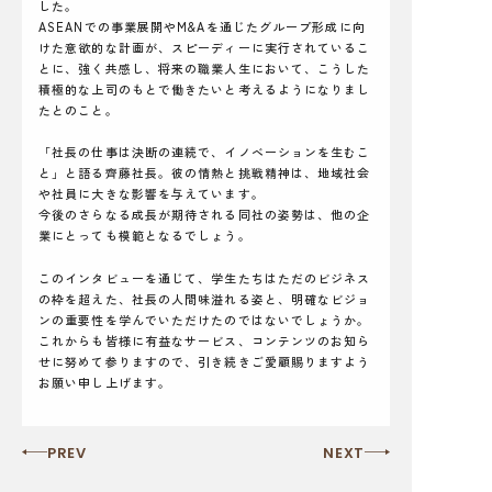
した。
ASEANでの事業展開やM&Aを通じたグループ形成に向
けた意欲的な計画が、スピーディーに実行されているこ
とに、強く共感し、将来の職業人生において、こうした
積極的な上司のもとで働きたいと考えるようになりまし
たとのこと。
「社長の仕事は決断の連続で、イノベーションを生むこ
と」と語る齊藤社長。彼の情熱と挑戦精神は、地域社会
や社員に大きな影響を与えています。
今後のさらなる成長が期待される同社の姿勢は、他の企
業にとっても模範となるでしょう。
このインタビューを通じて、学生たちはただのビジネス
の枠を超えた、社長の人間味溢れる姿と、明確なビジョ
ンの重要性を学んでいただけたのではないでしょうか。
これからも皆様に有益なサービス、コンテンツのお知ら
せに努めて参りますので、引き続きご愛顧賜りますよう
お願い申し上げます。
PREV
NEXT