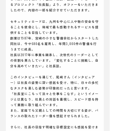
るプロジェクト「社長脳」より、オファーをいただきま
したので、内容の一部を紹介させていただきます。
セキュリティロードは、九州を中心に人や物の安全を守
ることを使命とし、地域で最も感動されるサービスを提
供することを目指しています。
創業は1987年、宮崎の小さな警備会社からスタートした
同社は、今や680名を雇用し、年間3,000件の警備を行
うまでに成長。
社長は2017年に事業を継承し、次世代のリーダーとして
の役割を果たしています。「変化することに挑戦し、自
分を高めていきたい」と社長談。
このインタビューを通じて、尾﨑さん（インタビュア
ー）は社長の姿勢に深い感銘を受け、特に、日々の多忙
なタスクを楽しむ姿勢が印象的だったと言います。
「社長室にこもって淡々と仕事をこなす」というイメー
ジとは異なり、社員との対話を重視し、スピード感を持
って業務に取り組んでいます。
また、家庭でも父親としての時間を大切にする姿が、バ
ランスの取れたリーダー像を想起させられました。
さらに、社長の目指す明確な目標設定にも感銘を受けま