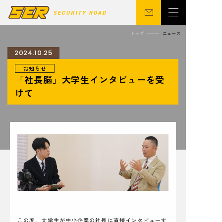
トップ
ニュース
2024.10.25
お知らせ
会社概要
警備事業
「社長脳」大学生インタビューを受
関連事業
営業所
けて
ニュース
サステナビリティ
CSR
シニア向け
採用情報
お問い合わせ
この度、大学生が中小企業の社長に直接インタビューす