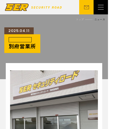
トップ
ニュース
2025.04.11
会社概要
警備事業
別府営業所
関連事業
営業所
ニュース
サステナビリティ
CSR
シニア向け
採用情報
お問い合わせ