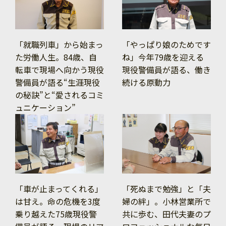
「就職列車」から始まっ
「やっぱり娘のためです
た労働人生。84歳、自
ね」今年79歳を迎える
転車で現場へ向かう現役
現役警備員が語る、働き
警備員が語る“生涯現役
続ける原動力
の秘訣”と“愛されるコミ
ュニケーション”
「車が止まってくれる」
「死ぬまで勉強」と「夫
は甘え。命の危機を3度
婦の絆」。小林営業所で
乗り越えた75歳現役警
共に歩む、田代夫妻のプ