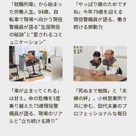
「就職列車」から始まっ
「やっぱり娘のためです
た労働人生。84歳、自
ね」今年79歳を迎える
転車で現場へ向かう現役
現役警備員が語る、働き
警備員が語る“生涯現役
続ける原動力
の秘訣”と“愛されるコミ
ュニケーション”
「車が止まってくれる」
「死ぬまで勉強」と「夫
は甘え。命の危機を3度
婦の絆」。小林営業所で
乗り越えた75歳現役警
共に歩む、田代夫妻のプ
備員が語る、現場のリア
ロフェッショナルな毎日
ルと“立ち続ける誇り”