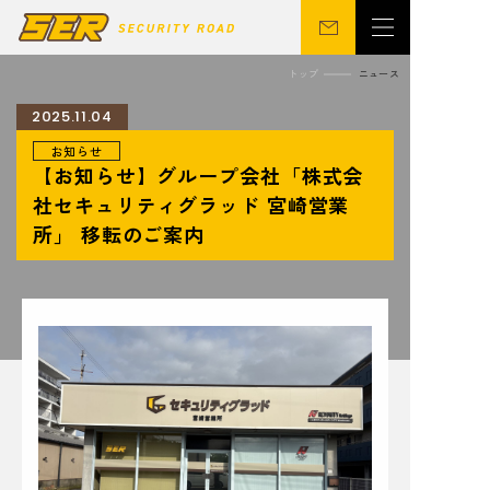
トップ
ニュース
2025.11.04
お知らせ
会社概要
警備事業
【お知らせ】グループ会社「株式会
関連事業
営業所
社セキュリティグラッド 宮崎営業
所」 移転のご案内
ニュース
サステナビリティ
CSR
シニア向け
採用情報
お問い合わせ