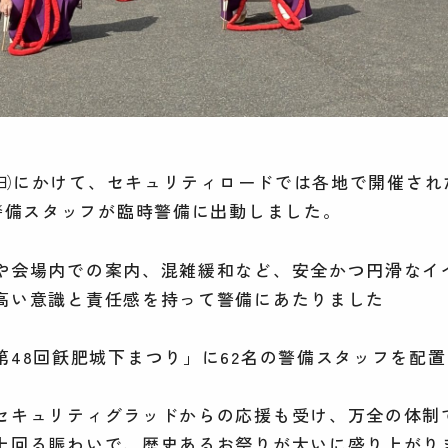
9日㈰にかけて、セキュリティロードでは各地で開催さ
の警備スタッフが臨時警備に出動しました。
や会場内での案内、混雑緩和など、安全かつ円滑なイ
高い意識と責任感を持って警備にあたりました
第48回飫肥城下まつり」に62名の警備スタッフを配
。
セキュリティグラッドからの応援も受け、万全の体制
上回る賑わいで、歴史あるお祭りが大いに盛り上がり