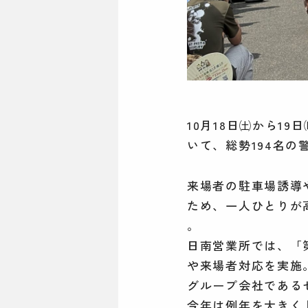
10月18日㈯から1
いて、総勢194名
来場者の駐車場誘導
ため、一人ひとりが
。
日南営業所では、「
や来場者対応を実施
グループ会社である
今年は例年を大きく