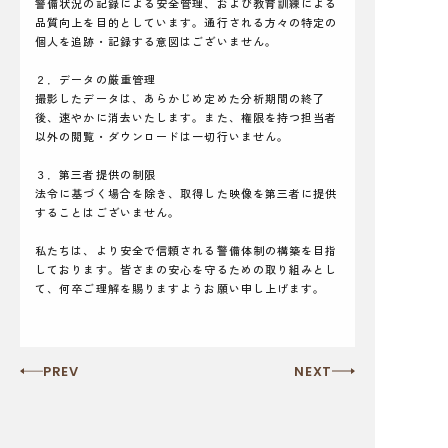
警備状況の記録による安全管理、および教育訓練による
品質向上を目的としています。通行される方々の特定の
個人を追跡・記録する意図はございません。
２．データの厳重管理
撮影したデータは、あらかじめ定めた分析期間の終了
後、速やかに消去いたします。また、権限を持つ担当者
以外の閲覧・ダウンロードは一切行いません。
３．第三者提供の制限
法令に基づく場合を除き、取得した映像を第三者に提供
することはございません。
私たちは、より安全で信頼される警備体制の構築を目指
しております。皆さまの安心を守るための取り組みとし
て、何卒ご理解を賜りますようお願い申し上げます。
PREV
NEXT