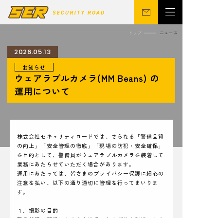
トップ
ニュース
2026.05.13
お知らせ
会社概要
警備事業
ウェアラブルカメラ(MM Beans) の
関連事業
営業所
運用について
ニュース
サステナビリティ
CSR
シニア向け
株式会社セキュリティロードでは、さらなる「警備品質
の向上」「安全管理の徹底」「現場の防犯・安全確保」
を目的として、警備員がウェアラブルカメラを装着して
業務にあたらせていただく場合があります。
採用情報
お問い合わせ
運用にあたっては、皆さまのプライバシー保護に細心の
注意を払い、以下の通り適切に管理を行ってまいりま
す。
１．撮影の目的