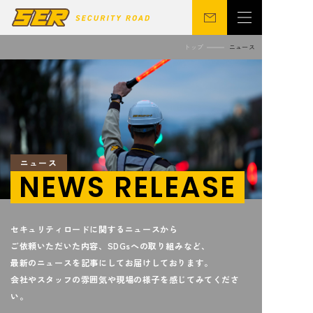
トップ
ニュース
会社概要
警備事業
関連事業
営業所
ニュース
サステナビリティ
ニュース
CSR
シニア向け
NEWS RELEASE
セキュリティロードに関するニュースから
採用情報
お問い合わせ
ご依頼いただいた内容、SDGsへの取り組みなど、
最新のニュースを記事にしてお届けしております。
会社やスタッフの雰囲気や現場の様子を感じてみてくださ
い。