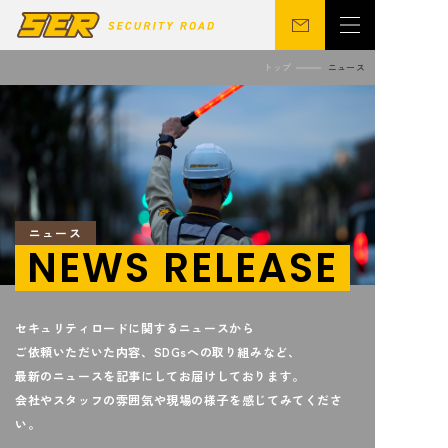
トップ
ニュース
会社概要
警備事業
関連事業
営業所
ニュース
サステナビリティ
ニュース
CSR
シニア向け
NEWS RELEASE
セキュリティロードに関するニュースから
採用情報
お問い合わせ
ご依頼いただいた内容、SDGsへの取り組みなど、
最新のニュースを記事にしてお届けしております。
会社やスタッフの雰囲気や現場の様子を感じてみてくださ
い。