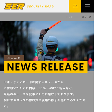
トップ
ニュース
会社概要
警備事業
関連事業
営業所
ニュース
サステナビリティ
ニュース
CSR
シニア向け
NEWS RELEASE
セキュリティロードに関するニュースから
採用情報
お問い合わせ
ご依頼いただいた内容、SDGsへの取り組みなど、
最新のニュースを記事にしてお届けしております。
会社やスタッフの雰囲気や現場の様子を感じてみてくださ
い。